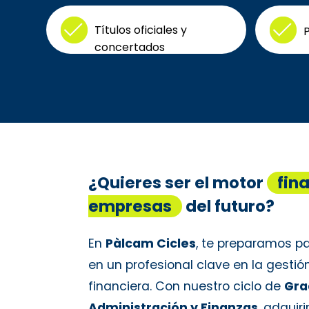
Títulos oficiales y
P
concertados
¿Quieres ser el motor
fin
empresas
del futuro?
En
Pàlcam Cicles
, te preparamos pa
en un profesional clave en la gestió
financiera. Con nuestro ciclo de
Gra
Administración y Finanzas
, adquir