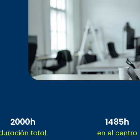
2000h
1485h
duración total
en el centro