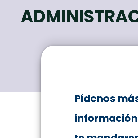
ADMINISTRAC
Pídenos má
información
te mandare