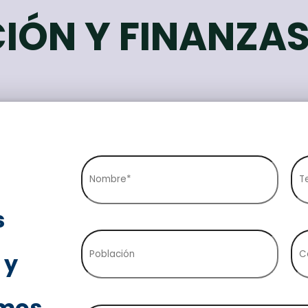
IÓN Y FINANZA
s
 y
mos