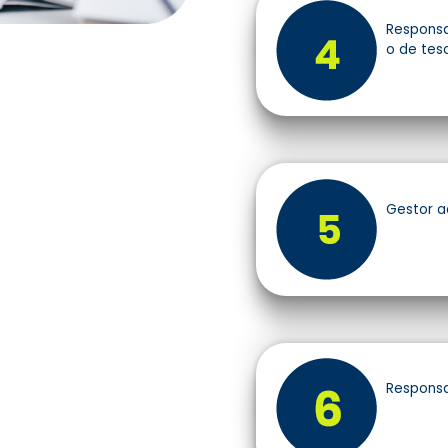
Responsa
o de teso
Gestor a
Responsa