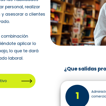
r personal, realizar
y asesorar a clientes
vado.
a combinación
iéndote aplicar lo
ajo, lo que te dará
do laboral.
¿Que salidas pro
tivo
Administ
comercia